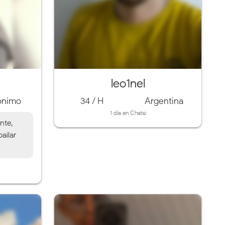
leo1nel
onimo
34 / H
Argentina
1 día en Chatsi
nte,
ailar