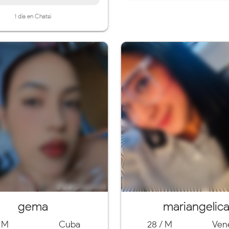
1 día en Chatsi
gema
mariangelic
/ M
Cuba
28 / M
Ven