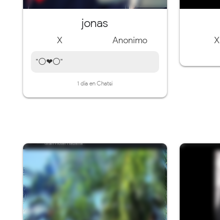
jonas
X
Anonimo
X
"⚪❤⚪"
1 día en Chatsi