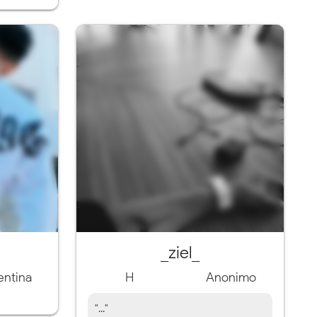
_ziel_
entina
H
Anonimo
"..."