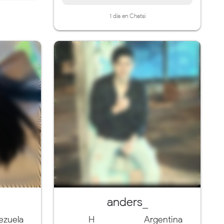
1 día en Chatsi
a
anders_
ezuela
H
Argentina