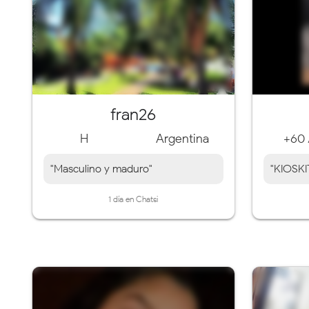
fran26
H
Argentina
+60 
"Masculino y maduro"
"KIOSK
1 día en Chatsi