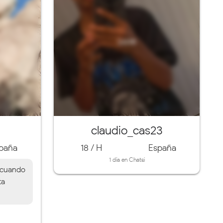
claudio_cas23
paña
18 / H
España
1 día en Chatsi
 cuando
ta