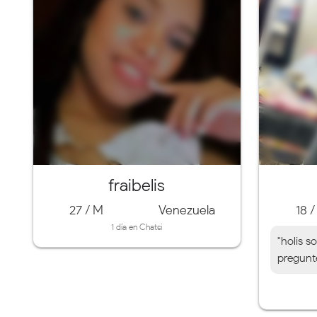
fraibelis
27 / M
Venezuela
18 
1 día en Chatsi
"holis s
pregunte