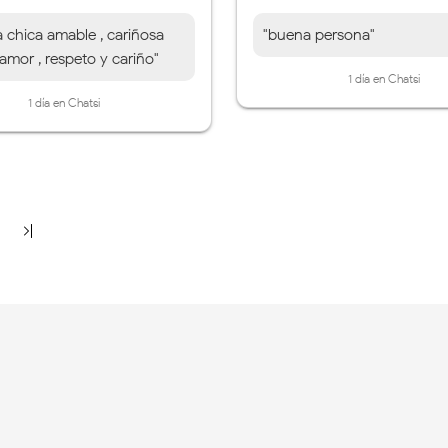
 chica amable , cariñosa
"buena persona"
 amor , respeto y cariño"
1 día en Chatsi
1 día en Chatsi