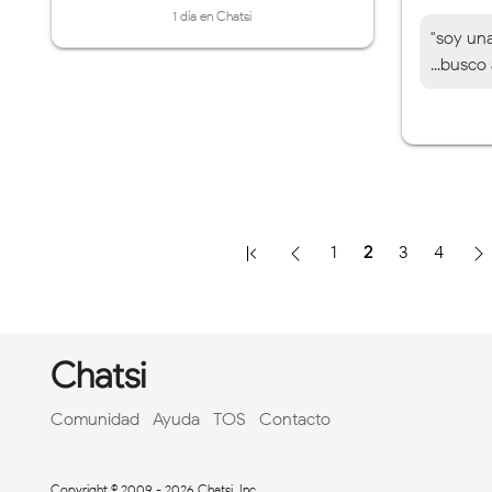
1 día en Chatsi
"soy una
...busco
1
2
3
4
Chatsi
Comunidad
Ayuda
TOS
Contacto
Copyright © 2009 - 2026 Chatsi, Inc.