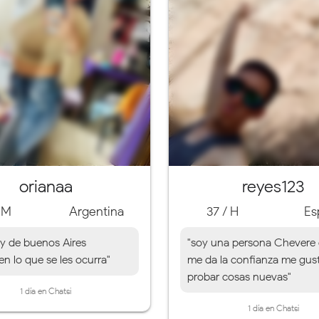
orianaa
reyes123
/ M
Argentina
37 / H
Es
oy de buenos Aires
"soy una persona Chevere
n lo que se les ocurra"
me da la confianza me gus
probar cosas nuevas"
1 día en Chatsi
1 día en Chatsi