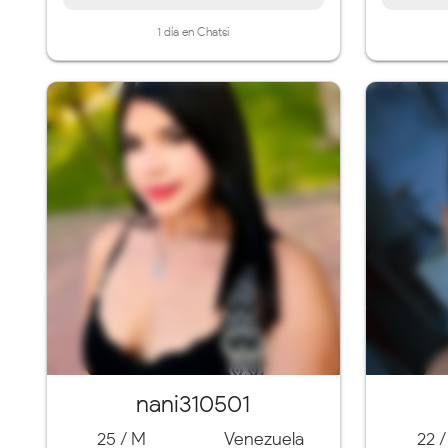
1 día en Chatsi
nani310501
25 / M
Venezuela
22 