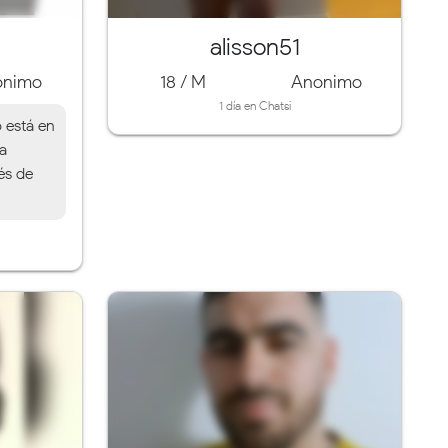
alisson51
onimo
18 / M
Anonimo
1 día en Chatsi
o está en
la
és de