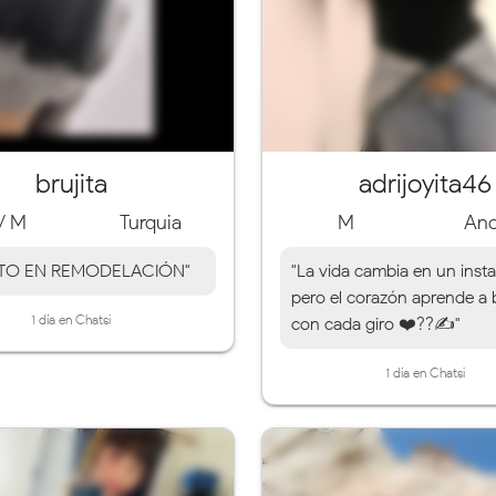
brujita
adrijoyita46
/ M
Turquia
M
An
ITO EN REMODELACIÓN"
"La vida cambia en un insta
pero el corazón aprende a b
1 día en Chatsi
con cada giro ❤️??✍️"
1 día en Chatsi