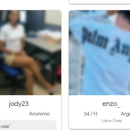
jody23
enzo_
M
Anonimo
34 / H
Arg
1 día en Chatsi
 vida"