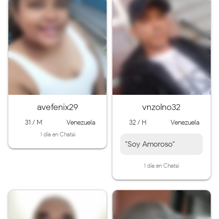
avefenix29
vnzolno32
31 / M
Venezuela
32 / H
Venezuela
1 día en Chatsi
"Soy Amoroso"
1 día en Chatsi