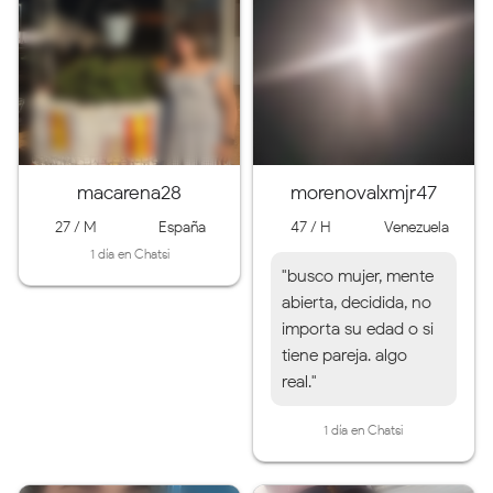
macarena28
morenovalxmjr47
27 / M
España
47 / H
Venezuela
1 día en Chatsi
"busco mujer, mente
abierta, decidida, no
importa su edad o si
tiene pareja. algo
real."
1 día en Chatsi