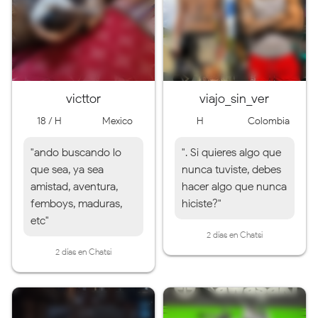
victtor
viajo_sin_ver
18 / H
Mexico
H
Colombia
"ando buscando lo
". Si quieres algo que
que sea, ya sea
nunca tuviste, debes
amistad, aventura,
hacer algo que nunca
femboys, maduras,
hiciste?"
etc"
2 días en Chatsi
2 días en Chatsi