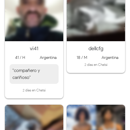
vi41
dellcfg
41 / H
Argentina
18 / M
Argentina
2 días en Chatsi
"compañero y
cariñoso"
2 días en Chatsi