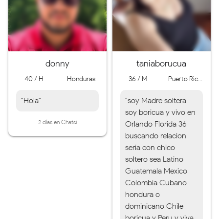
donny
taniaborucua
40 / H
Honduras
36 / M
Puerto Ric...
"Hola"
"soy Madre soltera
soy boricua y vivo en
2 días en Chatsi
Orlando Florida 36
buscando relacion
seria con chico
soltero sea Latino
Guatemala Mexico
Colombia Cubano
hondura o
dominicano Chile
boricua y Peru y viva