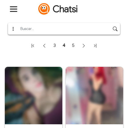
Chatsi
3
4
5