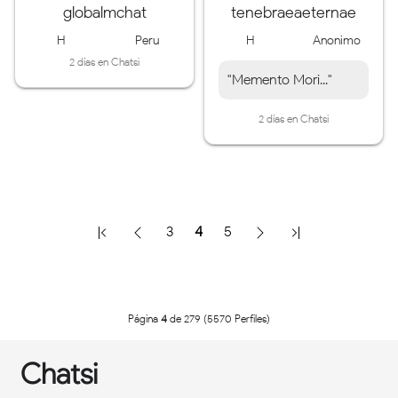
globalmchat
tenebraeaeternae
H
Peru
H
Anonimo
2 días en Chatsi
"Memento Mori..."
2 días en Chatsi
3
4
5
Página
4
de 279 (5570 Perfiles)
Chatsi