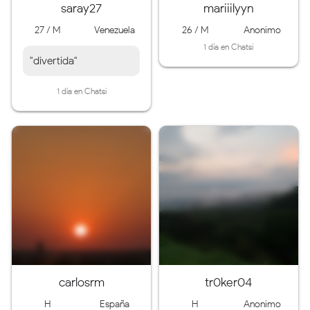
saray27
mariiilyyn
27 / M
Venezuela
26 / M
Anonimo
1 día en Chatsi
"divertida"
1 día en Chatsi
carlosrm
tr0ker04
H
España
H
Anonimo