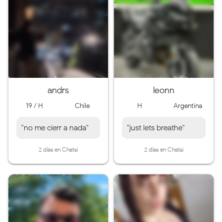
andrs
leonn
19 / H
Chile
H
Argentina
"no me cierr a nada"
"just lets breathe"
2 días en Chatsi
2 días en Chatsi