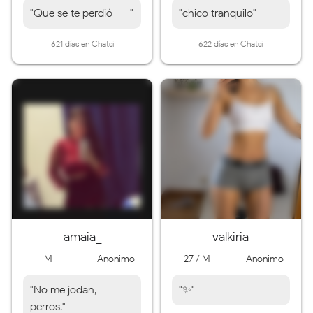
"Que se te perdió -_-"
"chico tranquilo"
621 días en Chatsi
622 días en Chatsi
amaia_
valkiria
M
Anonimo
27 / M
Anonimo
"No me jodan,
"✨"
perros."