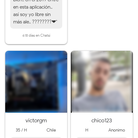
en esta aplicación..
así soy yo libre sin
más ale.. ????????❤"
618 días en Chatsi
victorgm
chico123
35 / H
Chile
H
Anonimo