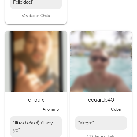
Felicidad!"
626 días en Chatsi
c-kraix
eduardo40
H
Anonimo
H
Cuba
"f̸l̸o̸w̸ h̸e̸r̸o̸ ✌ él soy
"alegre"
yo"
630 días en Chatsi