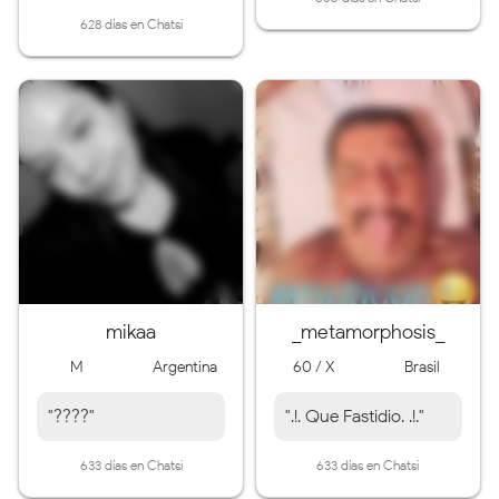
628 días en Chatsi
mikaa
_metamorphosis_
M
Argentina
60 / X
Brasil
"????"
".!. Que Fastidio. .!."
633 días en Chatsi
633 días en Chatsi