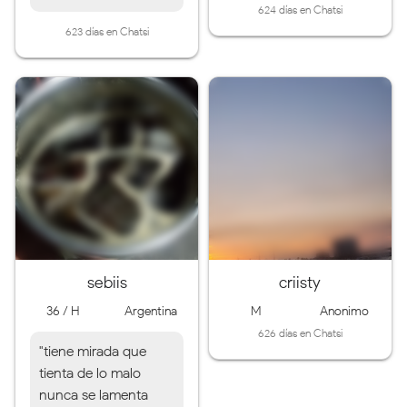
624 días en Chatsi
623 días en Chatsi
sebiis
criisty
36 / H
Argentina
M
Anonimo
626 días en Chatsi
"tiene mirada que
tienta de lo malo
nunca se lamenta