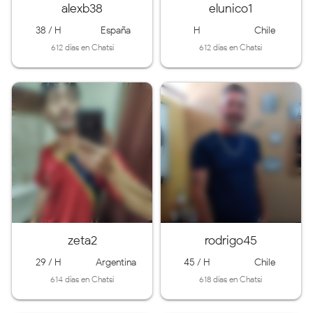
alexb38
elunico1
38 / H
España
H
Chile
612 días en Chatsi
612 días en Chatsi
zeta2
rodrigo45
29 / H
Argentina
45 / H
Chile
614 días en Chatsi
618 días en Chatsi