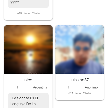
????"
625 días en Chatsi
_nico_
luissinn37
H
Argentina
H
Anonimo
627 días en Chatsi
"¡La Sonrisa Es El
Lenguaje De La