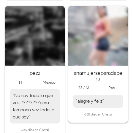
pezz
anamujerseparadape
ru
H
Mexico
23 / M
Peru
"No soy todo lo que
"alegre y feliz"
vez ????????pero
tampoco vez todo lo
638 días en Chatsi
que soy"
636 días en Chatsi