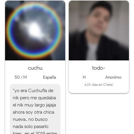
cuchu
todo-
50 / M
España
H
Anonimo
620 días en Chatsi
"yo era Cuchufla de
nik pero me quedaba
el nik muy largo jajaja
ahora soy otra chica
nueva.. no busco
nada solo pasarlo
bien.. en el 2019 entre